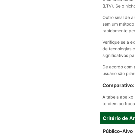
(LTV). Se o nich
Outro sinal de a
sem um método p
rapidamente per
Verifique se a 
de tecnologias c
significativos p
De acordo com a
usuário são pila
Comparativo: 
A tabela abaixo 
tendem ao fracas
Critério de A
Público-Alvo