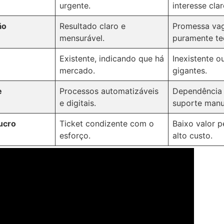
urgente.
interesse clar
ão
Resultado claro e
Promessa va
mensurável.
puramente te
Existente, indicando que há
Inexistente o
mercado.
gigantes.
e
Processos automatizáveis
Dependência 
e digitais.
suporte manu
ucro
Ticket condizente com o
Baixo valor p
esforço.
alto custo.