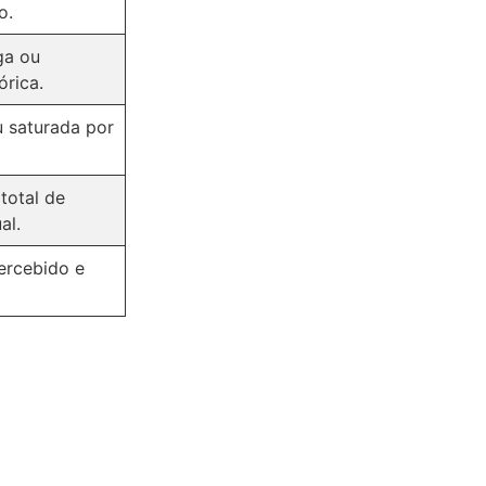
o.
ga ou
órica.
u saturada por
total de
al.
ercebido e