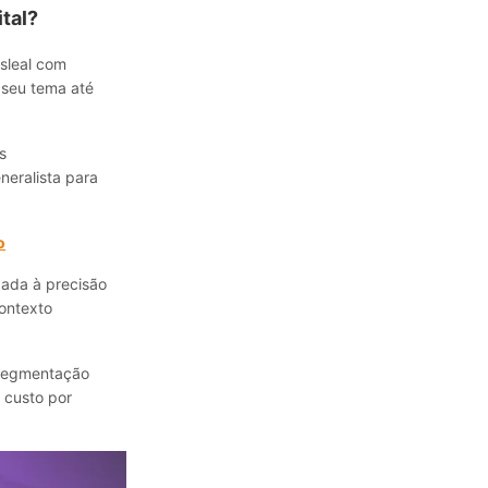
tal?
sleal com
 seu tema até
s
neralista para
o
gada à precisão
ontexto
 segmentação
o custo por