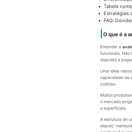
Tabela compa
Estratégias 
FAQ: Dúvidas
O que é a a
Entender a
anat
funcionais. Não 
disposto a pagar
Uma ideia robust
capacidade de en
custoso.
Muitos produtore
o mercado exige
e superficiais.
A estrutura de 
depois” mensuráv