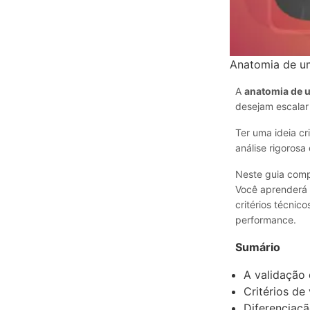
Anatomia de um
A
anatomia de u
desejam escalar
Ter uma ideia cr
análise rigorosa
Neste guia comp
Você aprenderá 
critérios técni
performance.
Sumário
A validação 
Critérios de 
Diferenciaç