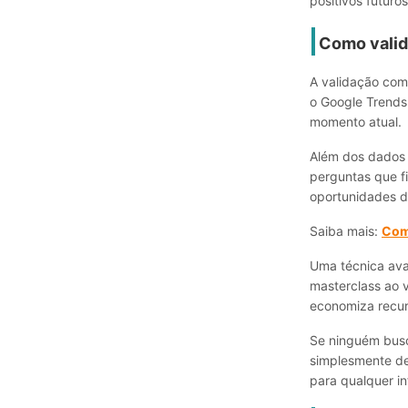
positivos futuros
Como valid
A validação com
o Google Trends
momento atual.
Além dos dados q
perguntas que f
oportunidades d
Saiba mais:
Como
Uma técnica ava
masterclass ao 
economiza recur
Se ninguém busc
simplesmente de
para qualquer in