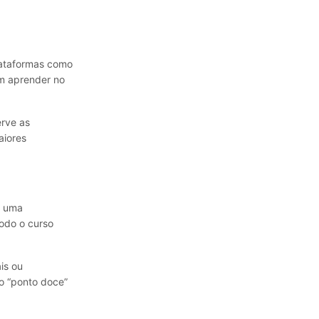
lataformas como
m aprender no
erve as
aiores
u uma
todo o curso
is ou
o “ponto doce”