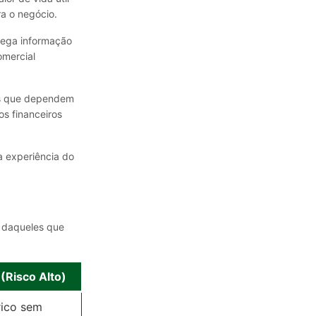
ra o negócio.
trega informação
omercial
ias que dependem
os financeiros
a experiência do
a daqueles que
 (Risco Alto)
rico sem