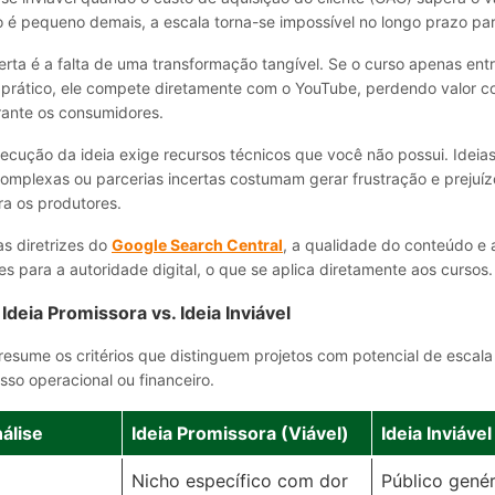
o é pequeno demais, a escala torna-se impossível no longo prazo pa
lerta é a falta de uma transformação tangível. Se o curso apenas en
rático, ele compete diretamente com o YouTube, perdendo valor c
ante os consumidores.
execução da ideia exige recursos técnicos que você não possui. Ide
omplexas ou parcerias incertas costumam gerar frustração e prejuíz
ara os produtores.
s diretrizes do
Google Search Central
, a qualidade do conteúdo e 
res para a autoridade digital, o que se aplica diretamente aos cursos.
Ideia Promissora vs. Ideia Inviável
resume os critérios que distinguem projetos com potencial de escal
so operacional ou financeiro.
nálise
Ideia Promissora (Viável)
Ideia Inviável
Nicho específico com dor
Público gené