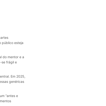
partes
 público esteja
al do mentor e a
se frágil e
entral. Em 2025,
essas genéricas
 um “antes e
oimentos