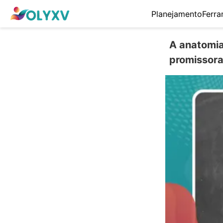
Planejamento
Ferra
A anatomia
promissora