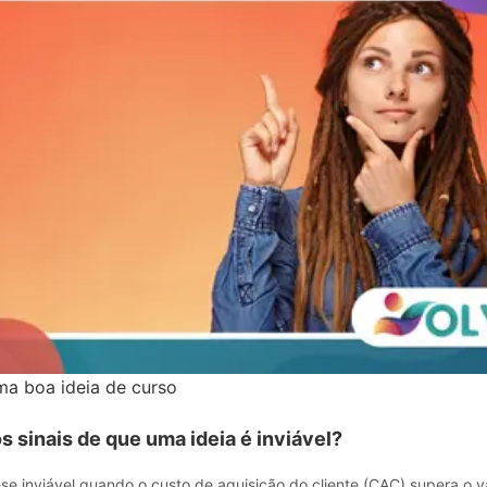
a boa ideia de curso
s sinais de que uma ideia é inviável?
se inviável quando o custo de aquisição do cliente (CAC) supera o val