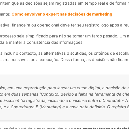
mitem que as decisões sejam registradas em tempo real e de forma r
sante:
Como envolver o expert nas decisões de marketing
ativa, financeira ou operacional deve ter seu registro logo após a re
 processo seja simplificado para não se tornar um fardo pesado. Um
da a manter a consistência das informações.
a incluir o contexto, as alternativas discutidas, os critérios de escolh
 os responsáveis pela execução. Dessa forma, as decisões não ficam 
im, em uma coprodução para lançar um curso digital, a decisão de a
o em duas semanas (Contexto) devido à falha na ferramenta de ch
de Escolha) foi registrada, incluindo o consenso entre o Coprodutor A
) e a Coprodutora B (Marketing) e a nova data definida. O registro é
s: se foi discutido e aprovado, deve-se
documentar todas as decis