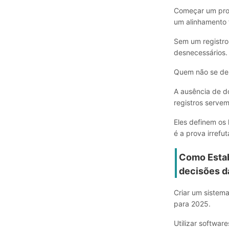
Começar um pro
um alinhamento 
Sem um registro 
desnecessários.
Quem não se dep
A ausência de d
registros servem
Eles definem os
é a prova irrefu
Como Estab
decisões d
Criar um sistem
para 2025.
Utilizar softwar