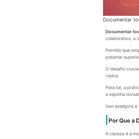
Documentar to
Documentar tod
colaborativo, a
Permite que emp
patamar superio
O desafio crucia
ruídos.
Para tal, a prát
a espinha dorsa
Isso assegura a 
Por Que a 
A clareza é a mo