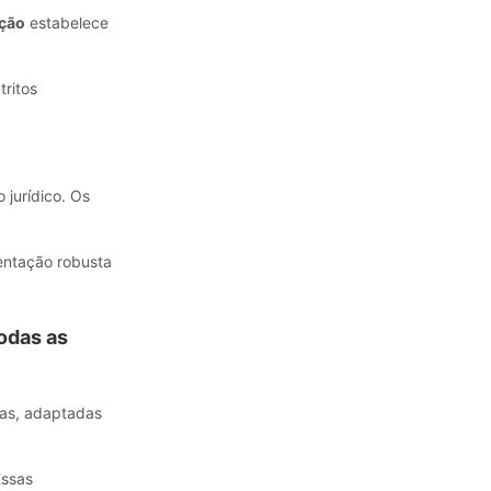
ução
estabelece
tritos
jurídico. Os
entação robusta
odas as
das, adaptadas
Essas