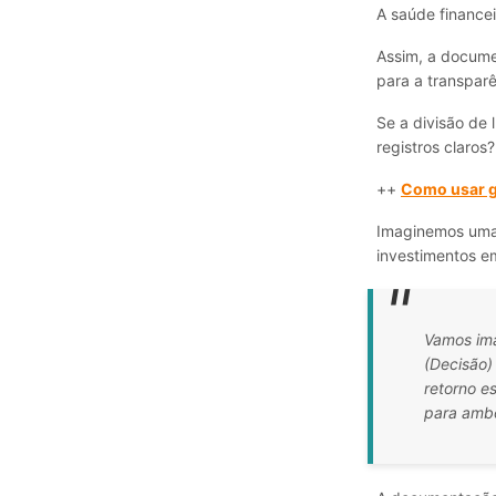
A saúde finance
Assim, a docume
para a transparê
Se a divisão de
registros claros?
++
Como usar g
Imaginemos uma 
investimentos e
Vamos ima
(Decisão)
retorno e
para amb