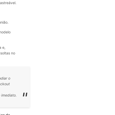
astreável.
união.
 modelo
a e,
soltas no
diar o
eckout
 imediato.
ões da