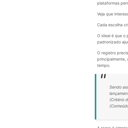
plataformas per
Veja que interes
Cada escolha cri
O ideal é que o
padronizado aju
O registro precis
principalmente,
tempo.
Sendo ass
lançament
(Critério 
(Conteúdo
A regra é simple