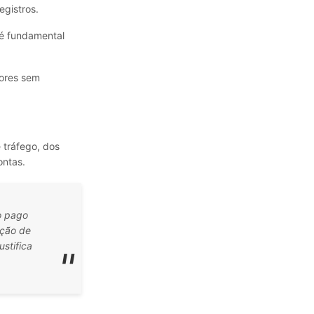
gistros.
 é fundamental
lores sem
 tráfego, dos
ontas.
o pago
eção de
ustifica