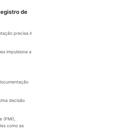
Registro de
tação precisa ir
ões impulsiona a
A documentação
 Uma decisão
e (PMI),
des como as