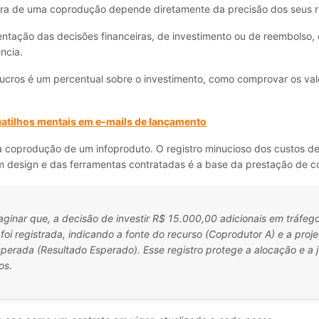
ira de uma coprodução depende diretamente da precisão dos seus re
ntação das decisões financeiras, de investimento ou de reembolso,
ncia.
 lucros é um percentual sobre o investimento, como comprovar os va
atilhos mentais em e-mails de lançamento
coprodução de um infoproduto. O registro minucioso dos custos de
m design e das ferramentas contratadas é a base da prestação de c
ginar que, a decisão de investir R$ 15.000,00 adicionais em tráfeg
 foi registrada, indicando a fonte do recurso (Coprodutor A) e a proj
sperada (Resultado Esperado). Esse registro protege a alocação e a j
os.