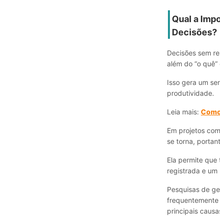
Qual a Impo
Decisões?
Decisões sem re
além do “o quê” 
Isso gera um sen
produtividade.
Leia mais:
Como 
Em projetos comp
se torna, portan
Ela permite que
registrada e um 
Pesquisas de ges
frequentemente 
principais causa