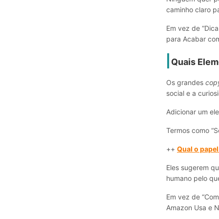
caminho claro pa
Em vez de “Dica
para Acabar com 
Quais Elem
Os grandes
copy
social e a curio
Adicionar um el
Termos como “Só
++
Qual o papel
Eles sugerem que
humano pelo que 
Em vez de “Como
Amazon Usa e Ni