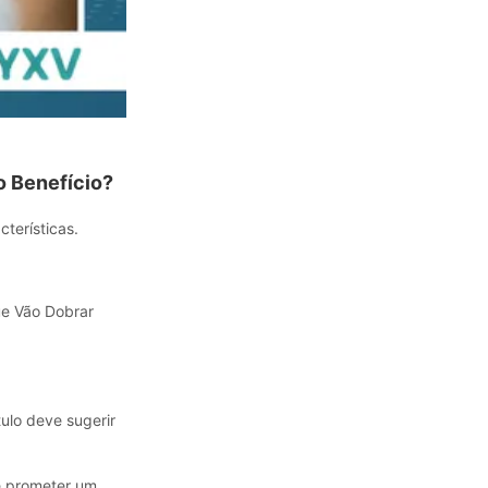
o Benefício?
cterísticas.
ue Vão Dobrar
tulo deve sugerir
e prometer um