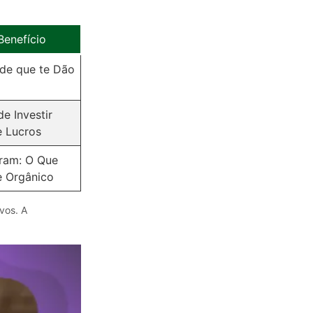
enefício
ade que te Dão
e Investir
e Lucros
ram: O Que
e Orgânico
vos. A