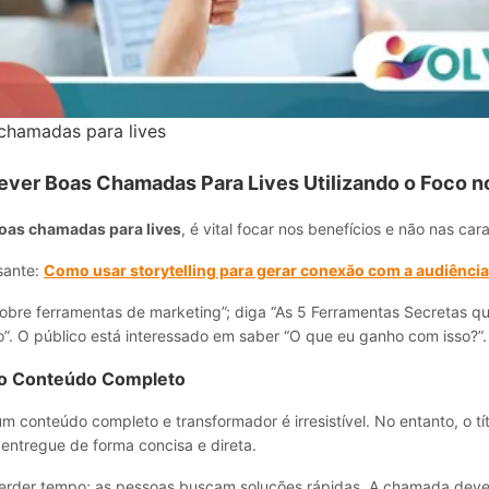
chamadas para lives
ver Boas Chamadas Para Lives Utilizando o Foco n
oas chamadas para lives
, é vital focar nos benefícios e não nas cara
sante:
Como usar storytelling para gerar conexão com a audiência
sobre ferramentas de marketing”; diga “As 5 Ferramentas Secretas q
”. O público está interessado em saber “O que eu ganho com isso?”.
o Conteúdo Completo
 conteúdo completo e transformador é irresistível. No entanto, o tí
 entregue de forma concisa e direta.
erder tempo; as pessoas buscam soluções rápidas. A chamada dev