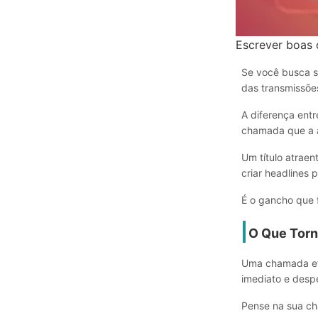
Escrever boas 
Se você busca 
das transmissões
A diferença ent
chamada que a 
Um título atraen
criar headlines 
É o gancho que 
O Que Torn
Uma chamada efi
imediato e despe
Pense na sua c