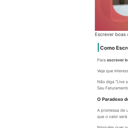
Escrever boas 
Como Escre
Para
escrever b
Veja que interes
Não diga “Live 
Seu Faturamento
O Paradoxo d
A promessa de um
que o valor será
Ninguém quer p