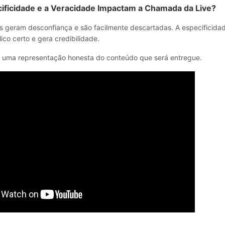
ificidade e a Veracidade Impactam a Chamada da Live?
geram desconfiança e são facilmente descartadas. A especificidad
lico certo e gera credibilidade.
er uma representação honesta do conteúdo que será entregue.