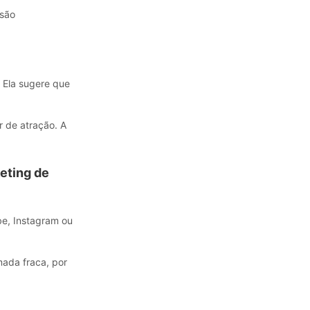
 são
 Ela sugere que
 de atração. A
eting de
be, Instagram ou
ada fraca, por