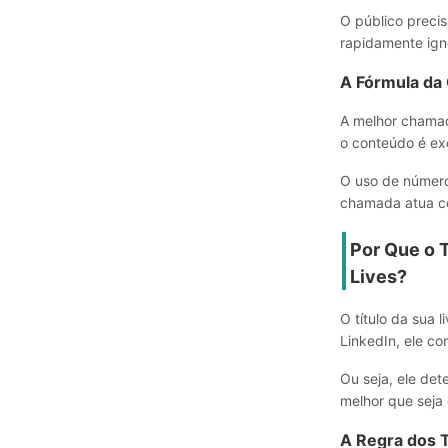
O público precis
rapidamente ign
A Fórmula da 
A melhor chamad
o conteúdo é exc
O uso de número
chamada atua co
Por Que o 
Lives?
O título da sua 
LinkedIn, ele c
Ou seja, ele det
melhor que seja 
A Regra dos 