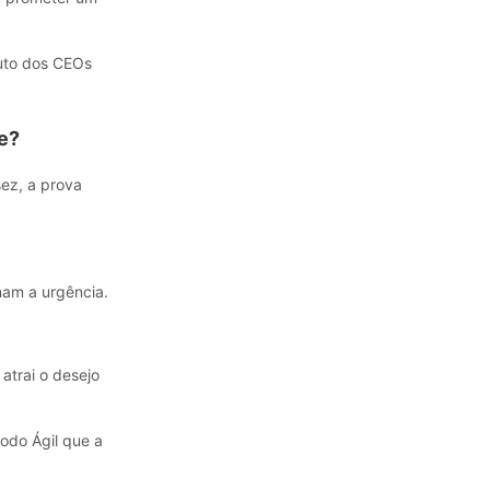
nuto dos CEOs
e?
ez, a prova
nam a urgência.
atrai o desejo
odo Ágil que a