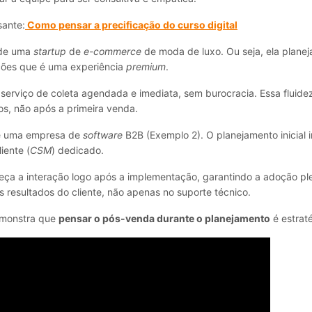
sante:
Como pensar a precificação do curso digital
 de uma
startup
de
e-commerce
de moda de luxo. Ou seja, ela planej
ções que é uma experiência
premium
.
serviço de coleta agendada e imediata, sem burocracia. Essa fluidez
os, não após a primeira venda.
é uma empresa de
software
B2B (Exemplo 2). O planejamento inicial 
iente (
CSM
) dedicado.
eça a interação logo após a implementação, garantindo a adoção pl
s resultados do cliente, não apenas no suporte técnico.
emonstra que
pensar o pós-venda durante o planejamento
é estrat