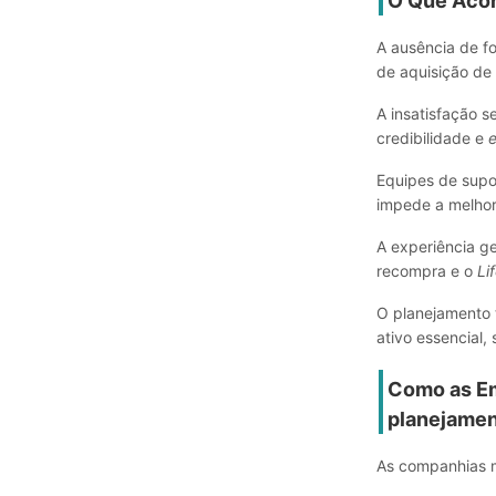
O Que Acon
A ausência de f
de aquisição de
A insatisfação 
credibilidade e
e
Equipes de supo
impede a melhor
A experiência ge
recompra e o
Li
O planejamento t
ativo essencial,
Como as E
planejame
As companhias 