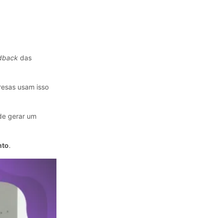
dback
das
resas usam isso
de gerar um
nto
.