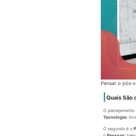
Pensar o pós-v
Quais São o
O planejamento d
Tecnologia:
inv
O segundo é o
P
o
Pessoas:
trein