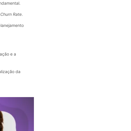
undamental.
o
Churn Rate
.
planejamento
ação e a
alização da