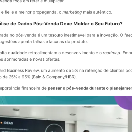
-venda foca em reter e multiplicar.
to e fiel é a melhor propaganda, o
marketing
mais autêntico.
álise de Dados Pós-Venda Deve Moldar o Seu Futuro?
rada no pós-venda é um tesouro inestimável para a inovação. O
fee
ugestões aponta falhas e lacunas do produto.
alta qualidade retroalimentam o desenvolvimento e o
roadmap
. Emp
es aprimoradas e novas ofertas.
rd Business Review, um aumento de 5% na retenção de clientes po
ro de 25% a 95% (Bain & Company/HBR).
importância financeira de
pensar o pós-venda durante o planejame