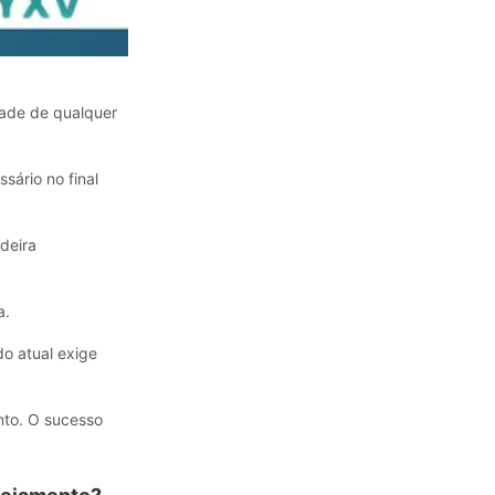
dade de qualquer
ário no final
deira
a.
o atual exige
nto. O sucesso