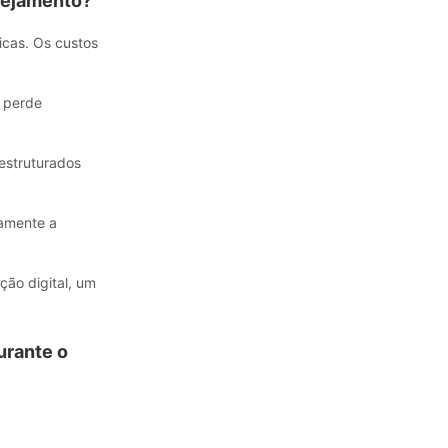
nejamento?
icas. Os custos
 perde
estruturados
tamente a
ção digital, um
urante o