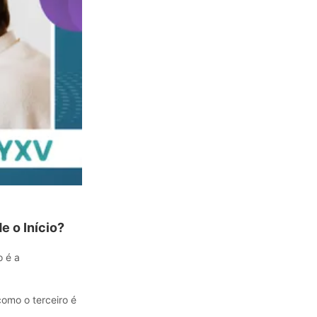
e o Início?
o é a
como o terceiro é