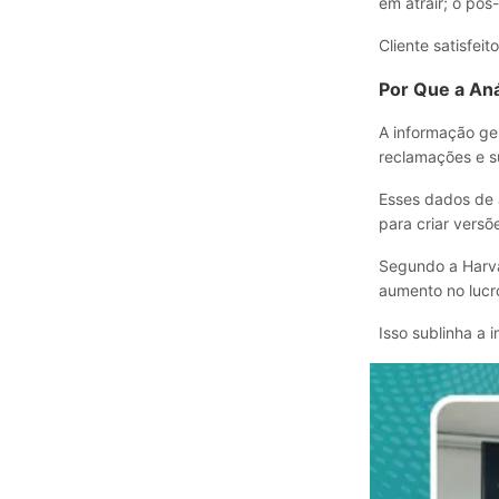
em atrair; o pós
Cliente satisfei
Por Que a An
A informação ge
reclamações e s
Esses dados de 
para criar versõ
Segundo a Harva
aumento no luc
Isso sublinha a 