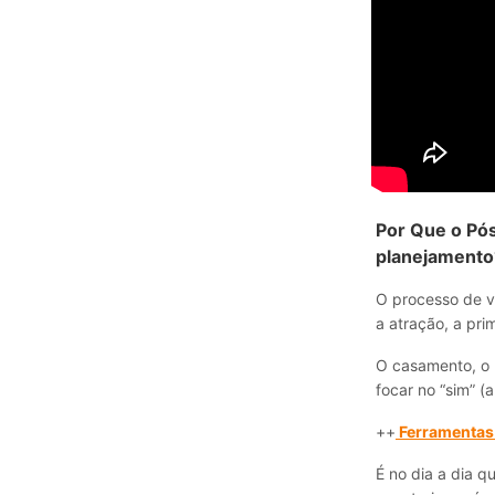
Por Que o Pó
planejamento
O processo de 
a atração, a pri
O casamento, o 
focar no “sim” (
++
Ferramentas 
É no dia a dia q