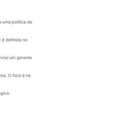
a uma política de
 é definida no
inclui um gerente
ena. O foco é na
égico.