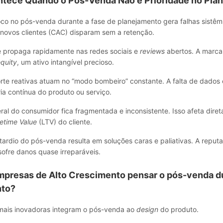
tece Quando o Pós-Venda Não é Prioridade no Pla
oco no pós-venda durante a fase de planejamento gera falhas sistêm
 novos clientes (CAC) disparam sem a retenção.
se propaga rapidamente nas redes sociais e
reviews
abertos. A marca
quity
, um ativo intangível precioso.
rte reativas atuam no “modo bombeiro” constante. A falta de dados 
ia contínua do produto ou serviço.
ral do consumidor fica fragmentada e inconsistente. Isso afeta dire
fetime Value
(LTV) do cliente.
ardio do pós-venda resulta em soluções caras e paliativas. A reputa
 sofre danos quase irreparáveis.
mpresas de Alto Crescimento
pensar o pós-venda d
nto
?
mais inovadoras integram o pós-venda ao
design
do produto.