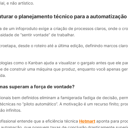
al, e não artístico.
turar o planejamento técnico para a automatização
da de um infoproduto exige a criação de processos claros, onde o c
ssidade de “sentir vontade” de trabalhar.
oetapa, desde o roteiro até a última edição, definindo marcos claro
logias como o Kanban ajuda a visualizar o gargalo antes que ele par
-se de construir uma máquina que produz, enquanto você apenas ger
ída.
emas superam a força de vontade?
ionais bem definidos eliminam a famigerada fadiga de decisão, per
técnicas no “piloto automático”. A motivação é um recurso finito; pr
o infinitos.
fissional entende que a eficiência técnica
Hotmart
aponta para pro
 automação, que possuem taxas de conclusão drasticamente superi