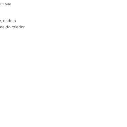
em sua
e, onde a
ea do criador.