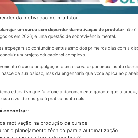
ender da motivação do produtor
lanejar um curso sem depender da motivação do produtor
não é
egócios em 2026; é uma questão de sobrevivência mental.
s tropeçam ao confundir o entusiasmo dos primeiros dias com a disc
 concluir um projeto educacional complexo.
veniente é que a empolgação é uma curva exponencialmente decre
o nasce da sua paixão, mas da engenharia que você aplica no plane
stema educativo que funcione autonomamente garante que a produç
seu nível de energia é praticamente nulo.
i encontrar:
 da motivação na produção de cursos
urar o planejamento técnico para a automatização
temas superam a força de vontade?