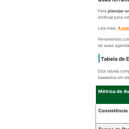
Para
planejar u
Artificial para 
Leia mais:
A est
Ferramentas com
de aulas agendam
Tabela de 
Esta tabela com
baseados em sis
Métrica de Av
Consistência