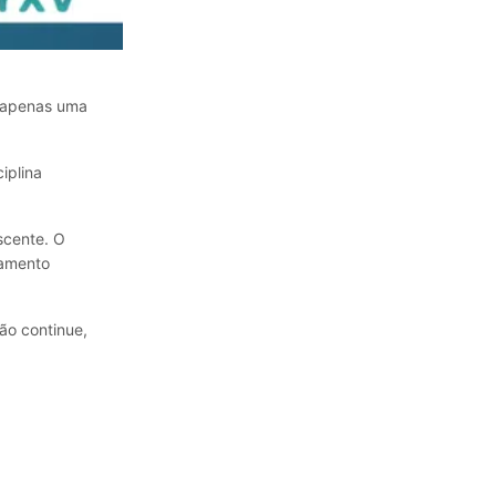
 apenas uma
iplina
scente. O
jamento
ão continue,