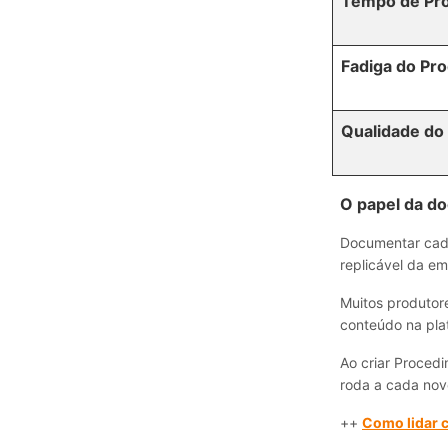
Tempo de Pr
Fadiga do Pr
Qualidade do
O papel da d
Documentar cada
replicável da e
Muitos produtor
conteúdo na pla
Ao criar Proced
roda a cada nov
++
Como lidar 