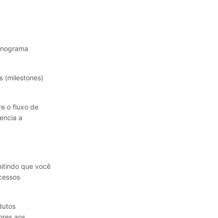
ronograma
s (milestones)
e o fluxo de
encia a
mitindo que você
ocessos
dutos
ores aos