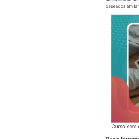
baseados em lan
Curso sem 
Quais ferram