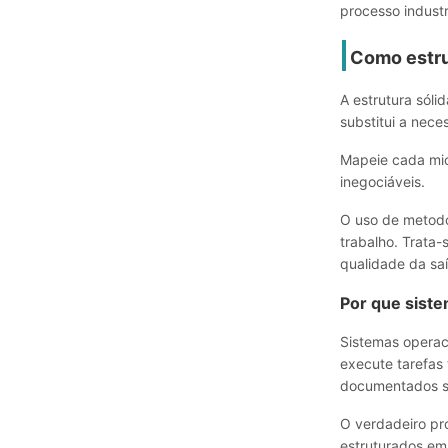
processo industri
Como estru
A estrutura sóli
substitui a nece
Mapeie cada micr
inegociáveis.
O uso de metodo
trabalho. Trata
qualidade da sa
Por que sist
Sistemas operac
execute tarefas 
documentados sã
O verdadeiro pro
estruturados em