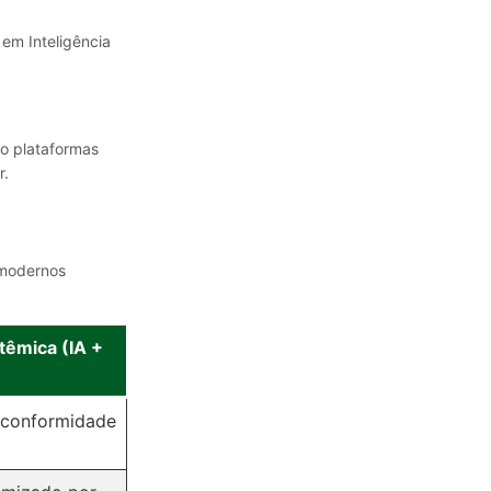
r em Inteligência
o plataformas
r.
 modernos
têmica (IA +
 conformidade