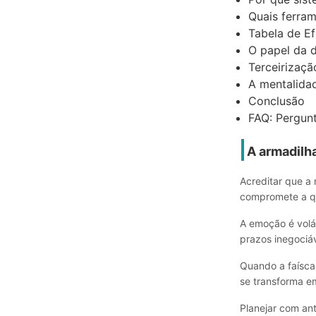
Quais ferra
Tabela de Ef
O papel da 
Terceirizaç
A mentalidad
Conclusão
FAQ: Pergun
A armadilh
Acreditar que a
compromete a qua
A emoção é volát
prazos inegociáv
Quando a faísca
se transforma em
Planejar com an