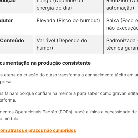
odução
Longo (Depende da
Reduzido (Ot
energia do dia)
automação)
odutor
Elevada (Risco de burnout)
Baixa (Foco 
não execuçã
 Conteúdo
Variável (Depende do
Padronizada 
humor)
técnica garan
ocumentação na produção consistente
 etapa da criação do curso transforma o conhecimento tácito em u
mpresa.
es falham porque confiam na memória para saber como gravar, editar
taforma.
imentos Operacionais Padrão (POPs), você elimina a necessidade de 
o módulo.
com atrasos e prazos não cumpridos