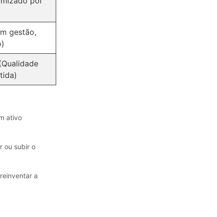
imizado por
em gestão,
o)
(Qualidade
tida)
m ativo
 ou subir o
reinventar a