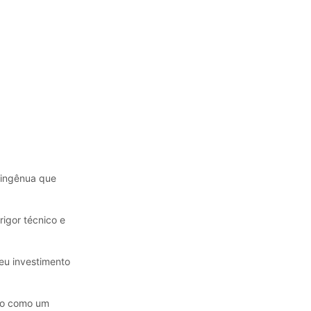
 ingênua que
rigor técnico e
eu investimento
ção como um