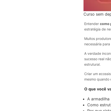
Curso sem dep
Entender
como p
estratégia de n
Muitos produtore
necessária para
A verdade incon
sucesso real nã
estrutural.
Criar um ecossi
mesmo quando o 
O que você va
A armadilha
Como estrut
Por que sis