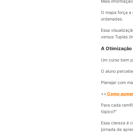
Mais informação
O mapa força a d
ordenadas.
Essa visualizaçã
versus
Tuplas (i
A Otimização 
Um curso bem p
O aluno percebe 
Planejar com ma
++
Como aumenta
Para cada ramifi
tópico?”
Essa clareza é c
jornada de apren