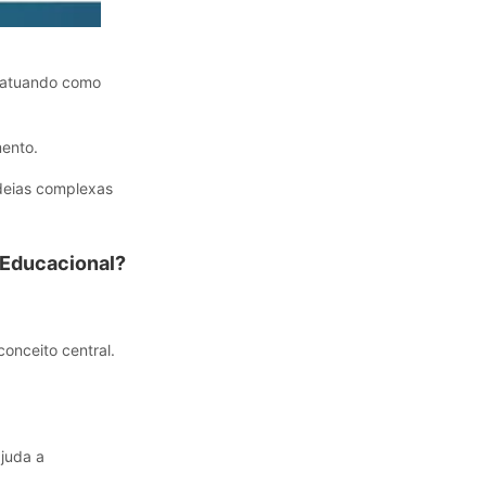
 atuando como
mento.
ideias complexas
 Educacional?
onceito central.
ajuda a