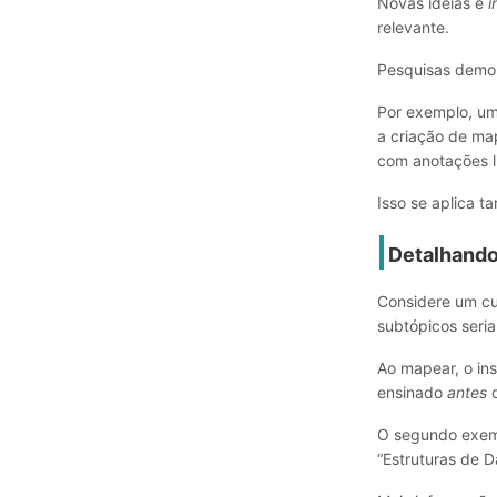
Novas ideias e
i
relevante.
Pesquisas demon
Por exemplo, u
a criação de m
com anotações l
Isso se aplica 
Detalhand
Considere um cu
subtópicos seria
Ao mapear, o ins
ensinado
antes
d
O segundo exemp
“Estruturas de Da