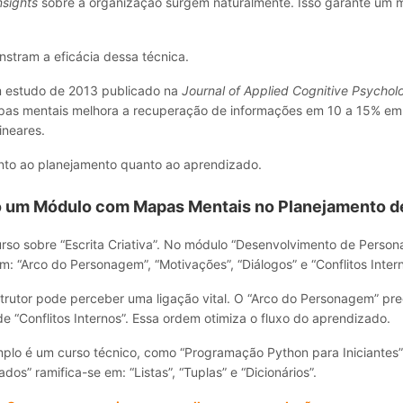
nsights
sobre a organização surgem naturalmente. Isso garante um ma
stram a eficácia dessa técnica.
m estudo de 2013 publicado na
Journal of Applied Cognitive Psychol
apas mentais melhora a recuperação de informações em 10 a 15% e
ineares.
tanto ao planejamento quanto ao aprendizado.
o um Módulo com
Mapas Mentais no Planejamento d
rso sobre “Escrita Criativa”. No módulo “Desenvolvimento de Person
m: “Arco do Personagem”, “Motivações”, “Diálogos” e “Conflitos Intern
trutor pode perceber uma ligação vital. O “Arco do Personagem” pre
e “Conflitos Internos”. Essa ordem otimiza o fluxo do aprendizado.
lo é um curso técnico, como “Programação Python para Iniciantes”
dos” ramifica-se em: “Listas”, “Tuplas” e “Dicionários”.