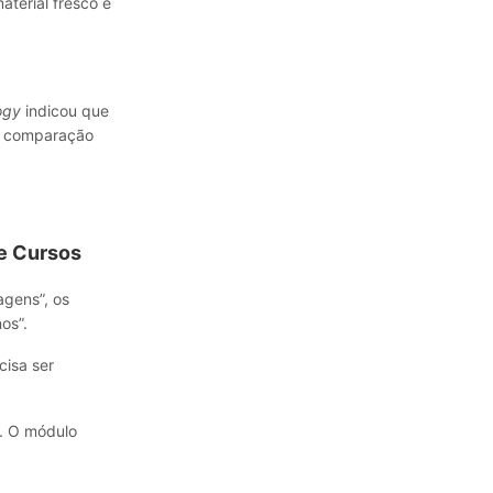
terial fresco e
ogy
indicou que
m comparação
e Cursos
agens”, os
os”.
cisa ser
. O módulo