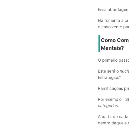
Essa abordagem 
Ela fomenta a cr
e envolvente par
Como Começ
Mentais?
O primeiro pass
Este será o
núcl
Estratégico”.
Ramificações pr
Por exemplo: “SE
categorias
.
A partir de cad
dentro daquele 