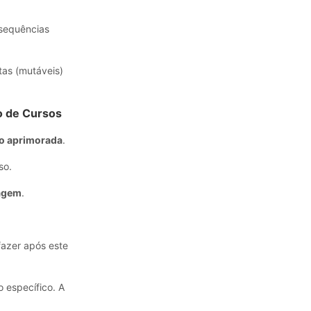
 sequências
tas (mutáveis)
o de Cursos
do aprimorada
.
so.
zagem
.
fazer após este
o específico. A