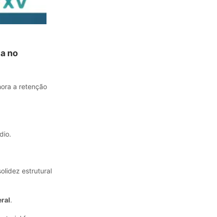
ia no
hora a retenção
dio.
olidez estrutural
ral
.