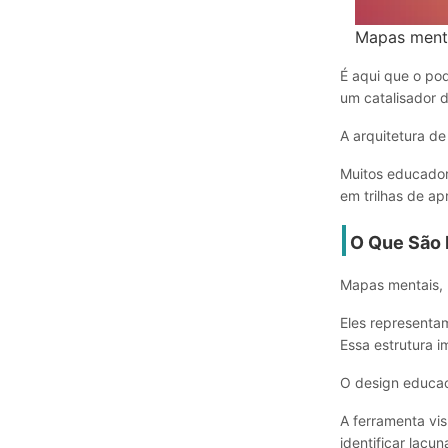
Mapas menta
É aqui que o po
um catalisador 
A arquitetura d
Muitos educado
em trilhas de ap
O Que São 
Mapas mentais, 
Eles representam
Essa estrutura 
O design educac
A ferramenta vis
identificar lac