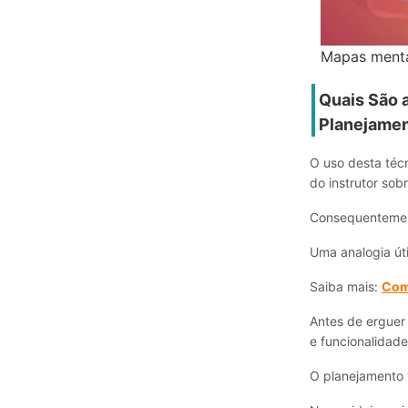
Mapas menta
Quais São 
Planejame
O uso desta técn
do instrutor sob
Consequentement
Uma analogia út
Saiba mais:
Com
Antes de erguer
e funcionalidade
O planejamento 