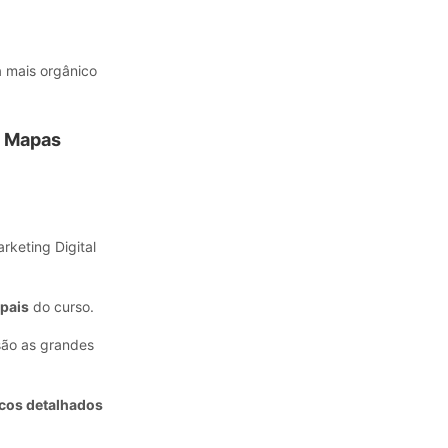
a mais orgânico
m Mapas
rketing Digital
pais
do curso.
 são as grandes
icos detalhados