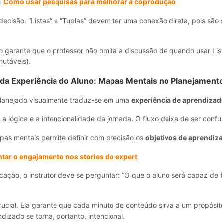
:
Como usar pesquisas para melhorar a coprodução
ecisão: “Listas” e “Tuplas” devem ter uma conexão direta, pois são
o garante que o professor não omita a discussão de quando usar Lis
mutáveis).
da Experiência do Aluno:
Mapas Mentais no Planejament
lanejado visualmente traduz-se em uma
experiência de aprendiza
a lógica e a intencionalidade da jornada. O fluxo deixa de ser confu
pas mentais permite definir com precisão os
objetivos de aprendi
r o engajamento nos stories do expert
cação, o instrutor deve se perguntar: “O que o aluno será capaz de 
rucial. Ela garante que cada minuto de conteúdo sirva a um propósit
dizado se torna, portanto, intencional.