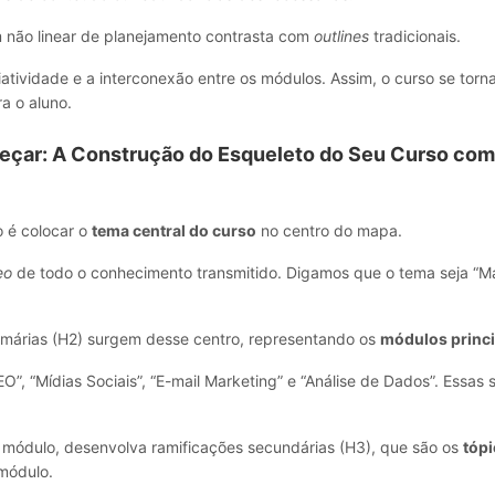
não linear de planejamento contrasta com
outlines
tradicionais.
iatividade e a interconexão entre os módulos. Assim, o curso se torn
a o aluno.
ar: A Construção do Esqueleto do Seu Curso co
o é colocar o
tema central do curso
no centro do mapa.
eo
de todo o conhecimento transmitido. Digamos que o tema seja “Ma
imárias (H2) surgem desse centro, representando os
módulos princi
O”, “Mídias Sociais”, “E-mail Marketing” e “Análise de Dados”. Essas
a módulo, desenvolva ramificações secundárias (H3), que são os
tóp
módulo.