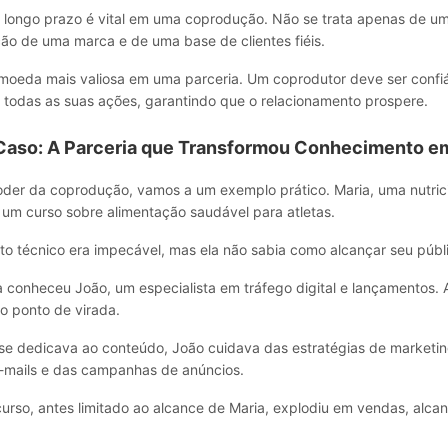
longo prazo é vital em uma coprodução. Não se trata apenas de u
ão de uma marca e de uma base de clientes fiéis.
 moeda mais valiosa em uma parceria. Um coprodutor deve ser confiáv
 todas as suas ações, garantindo que o relacionamento prospere.
Caso: A Parceria que Transformou Conhecimento em
poder da coprodução, vamos a um exemplo prático. Maria, uma nutric
 um curso sobre alimentação saudável para atletas.
o técnico era impecável, mas ela não sabia como alcançar seu públi
a conheceu João, um especialista em tráfego digital e lançamentos. 
 o ponto de virada.
se dedicava ao conteúdo, João cuidava das estratégias de marketin
mails e das campanhas de anúncios.
curso, antes limitado ao alcance de Maria, explodiu em vendas, alca