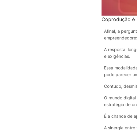
Coprodução é p
Afinal, a pergu
empreendedore
A resposta, lon
e exigências.
Essa modalidade 
pode parecer um
Contudo, desmist
O mundo digital
estratégia de c
É a chance de ap
A sinergia entre