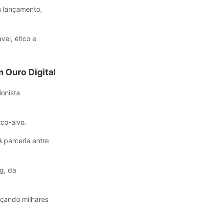
m lançamento,
el, ético e
 Ouro Digital
ionista
co-alvo.
A parceria entre
g, da
nçando milhares