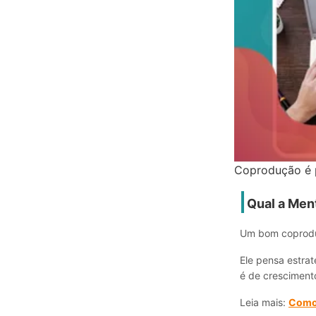
Coprodução é p
Qual a Men
Um bom coprodut
Ele pensa estra
é de cresciment
Leia mais:
Como 