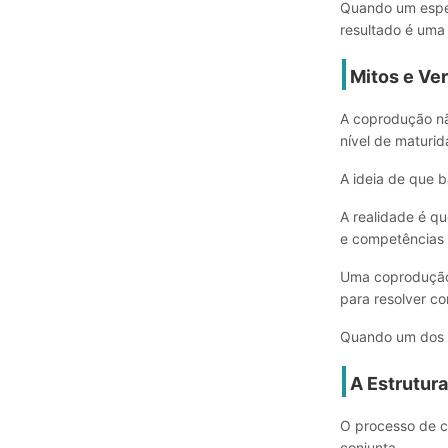
Quando um espec
resultado é uma
Mitos e Ve
A coprodução não
nível de maturid
A ideia de que b
A realidade é q
e competências
Uma coprodução 
para resolver con
Quando um dos l
A Estrutur
O processo de c
conjunta.