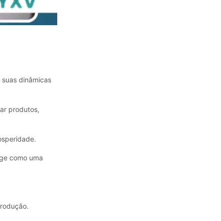
e suas dinâmicas
çar produtos,
osperidade.
urge como uma
produção.