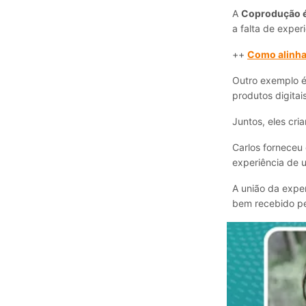
A
Coprodução é 
a falta de exper
++
Como alinhar
Outro exemplo é
produtos digitais
Juntos, eles cri
Carlos forneceu
experiência de u
A união da exper
bem recebido p