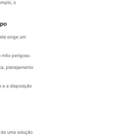
emplo, o
upo
 ela exige um
 mito perigoso.
ça, planejamento
 e a disposição
 de uma solução