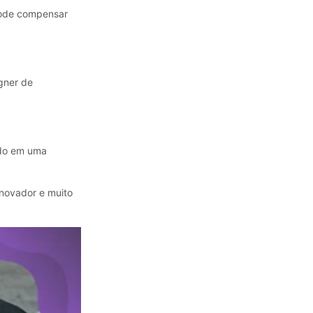
pode compensar
gner de
udo em uma
inovador e muito