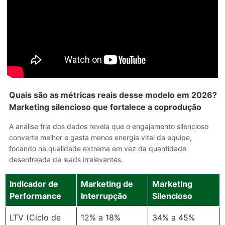
Quais são as métricas reais desse modelo em 2026?
Marketing silencioso que fortalece a coprodução
A análise fria dos dados revela que o engajamento silencioso
converte melhor e gasta menos energia vital da equipe,
focando na qualidade extrema em vez da quantidade
desenfreada de leads irrelevantes.
Indicador de
Marketing de
Marketing
Performance
Interrupção
Silencioso
LTV (Ciclo de
12% a 18%
34% a 45%