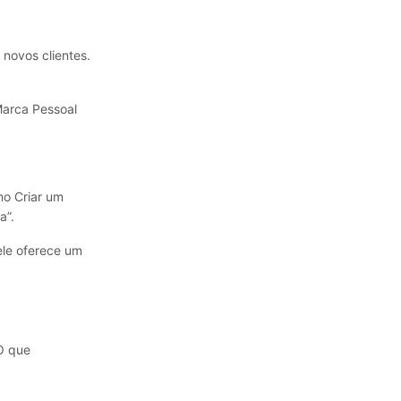
novos clientes.
Marca Pessoal
mo Criar um
a”.
 ele oferece um
 O que