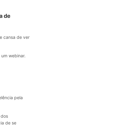
a de
se cansa de ver
é um webinar.
lência pela
 dos
ia de se