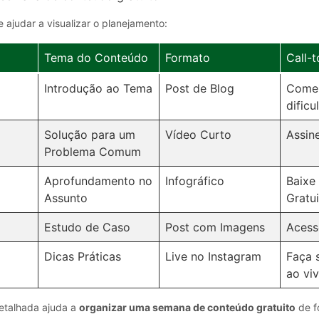
ajudar a visualizar o planejamento:
Tema do Conteúdo
Formato
Call-
Introdução ao Tema
Post de Blog
Comen
dificu
Solução para um
Vídeo Curto
Assin
Problema Comum
Aprofundamento no
Infográfico
Baixe
Assunto
Gratu
Estudo de Caso
Post com Imagens
Acess
Dicas Práticas
Live no Instagram
Faça 
ao vi
detalhada ajuda a
organizar uma semana de conteúdo gratuito
de f