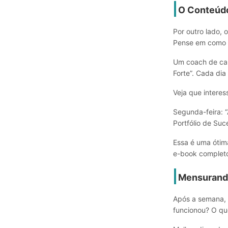
O Conteúdo
Por outro lado,
Pense em como v
Um coach de car
Forte”. Cada di
Veja que interes
Segunda-feira: “
Portfólio de Suc
Essa é uma óti
e-book completo
Mensurand
Após a semana, 
funcionou? O qu