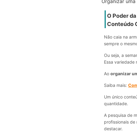
Organizar uma
O Poder da
Conteúdo G
Não caia na arma
sempre o mesmo 
Ou seja, a sema
Essa variedade 
Ao
organizar u
Saiba mais:
Como
Um único conteú
quantidade.
A pesquisa de m
profissionais d
destacar.