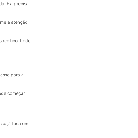
a. Ela precisa
ame a atenção.
pecífico. Pode
passe para a
pode começar
sso já foca em