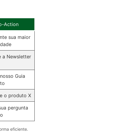
to-Action
te sua maior
ldade
e a Newsletter
 nosso Guia
ito
e o produto X
sua pergunta
vo
orma eficiente.