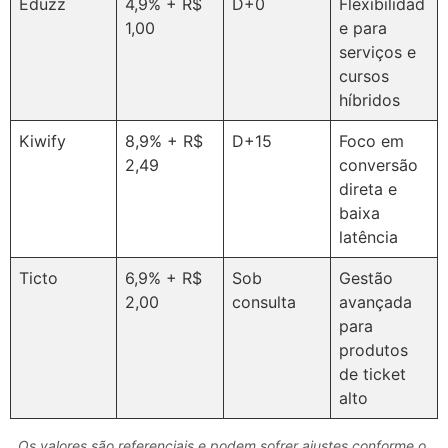
Eduzz
4,9% + R$
D+0
Flexibilidad
1,00
e para
serviços e
cursos
híbridos
Kiwify
8,9% + R$
D+15
Foco em
2,49
conversão
direta e
baixa
latência
Ticto
6,9% + R$
Sob
Gestão
2,00
consulta
avançada
para
produtos
de ticket
alto
Os valores são referenciais e podem sofrer ajustes conforme o