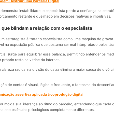
dem Destruir uma Parceria Digital
demonstra instabilidade, o especialista perde a confiança na estraté
orçamento restante é queimado em decisões reativas e impulsivas.
 que blindam a relação com o especialista
um estrategista é tratar o especialista como uma máquina de gravar c
el na exposição pública que costuma ser mal interpretado pelos téc
cial surge para equilibrar essa balança, permitindo entender os m
próprio rosto na vitrine da internet.
 clareza radical na divisão do caixa elimina a maior causa de divórcio
ção de contas é visual, lógica e frequente, o fantasma da desconfi
icação assertiva aplicada à coprodução digital
r molda sua liderança ao ritmo do parceiro, entendendo que cada c
na sob estímulos psicológicos completamente diferentes.