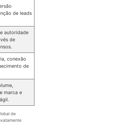
ersão
enção de leads
e autoridade
avés de
nsos.
ria, conexão
uecimento de
olume,
e marca e
ágil.
lobal de
 exatamente