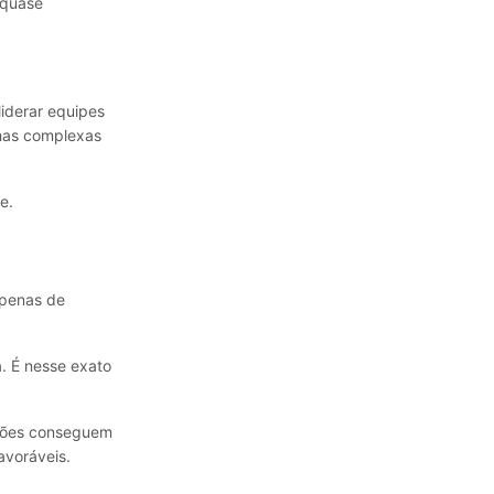
 quase
liderar equipes
lhas complexas
e.
apenas de
. É nesse exato
ações conseguem
avoráveis.