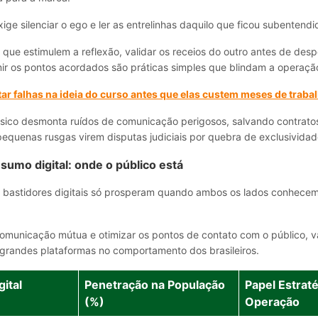
xige silenciar o ego e ler as entrelinhas daquilo que ficou subentendi
que estimulem a reflexão, validar os receios do outro antes de desp
mir os pontos acordados são práticas simples que blindam a operaçã
r falhas na ideia do curso antes que elas custem meses de traba
sico desmonta ruídos de comunicação perigosos, salvando contrato
equenas rusgas virem disputas judiciais por quebra de exclusividad
sumo digital: onde o público está
s bastidores digitais só prosperam quando ambos os lados conhecem
comunicação mútua e otimizar os pontos de contato com o público, va
grandes plataformas no comportamento dos brasileiros.
gital
Penetração na População
Papel Estrat
(%)
Operação