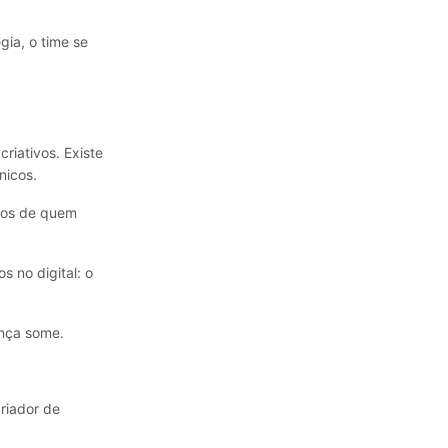
gia, o time se
riativos. Existe
nicos.
edos de quem
s no digital: o
ança some.
riador de