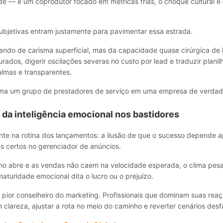
ade — e um coprodutor focado em métricas frias, o choque cultural é
subjetivas entram justamente para pavimentar essa estrada.
ando de carisma superficial, mas da capacidade quase cirúrgica de 
rados, digerir oscilações severas no custo por lead e traduzir plani
lmas e transparentes.
rma um grupo de prestadores de serviço em uma empresa de verdad
 da inteligência emocional nos bastidores
ante na rotina dos lançamentos: a ilusão de que o sucesso depende 
s certos no gerenciador de anúncios.
ho abre e as vendas não caem na velocidade esperada, o clima pesa
turidade emocional dita o lucro ou o prejuízo.
 pior conselheiro do marketing. Profissionais que dominam suas re
 clareza, ajustar a rota no meio do caminho e reverter cenários desf