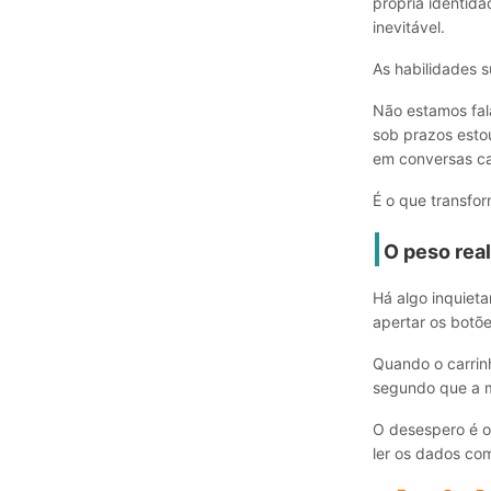
própria identid
inevitável.
As habilidades 
Não estamos fal
sob prazos estou
em conversas ca
É o que transfo
O peso real
Há algo inquiet
apertar os botõe
Quando o carrin
segundo que a ma
O desespero é o
ler os dados com