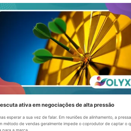
 escuta ativa em negociações de alta pressão
nas esperar a sua vez de falar. Em reuniões de alinhamento, a pres
m método de vendas geralmente impede o coprodutor de captar o q
a para a marca.