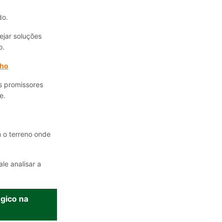
do.
ejar soluções
o.
lho
s promissores
e.
 o terreno onde
le analisar a
égico na