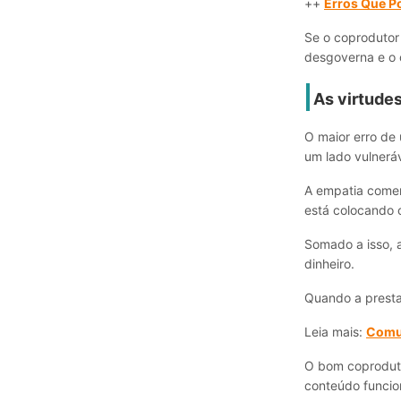
++
Erros Que Po
Se o coprodutor 
desgoverna e o 
As virtudes
O maior erro de 
um lado vulneráv
A empatia comer
está colocando o 
Somado a isso, a
dinheiro.
Quando a presta
Leia mais:
Comun
O bom coproduto
conteúdo funcio