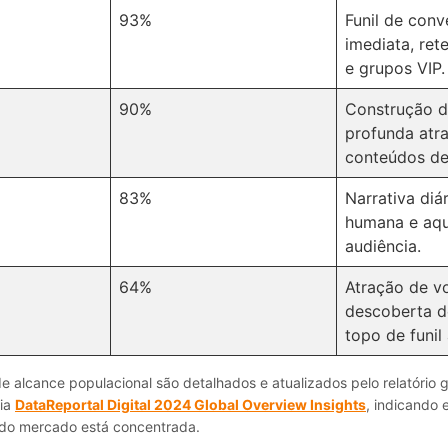
93%
Funil de conv
imediata, ret
e grupos VIP.
90%
Construção d
profunda atr
conteúdos de
83%
Narrativa diá
humana e aq
audiência.
64%
Atração de v
descoberta d
topo de funil 
 alcance populacional são detalhados e atualizados pelo relatório g
ia
DataReportal Digital 2024 Global Overview Insights
, indicando
do mercado está concentrada.