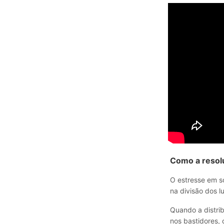
Como a resolu
O estresse em so
na divisão dos l
Quando a distrib
nos bastidores, 