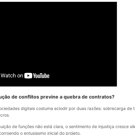
ção de conflitos previne a quebra de contratos?
ciedades digitais costuma eclodir por duas razões: sobrecarga de t
ucros.
uição de funções não está clara, o sentimento de injustiça cresce s
corroendo o entusiasmo inicial do projeto.