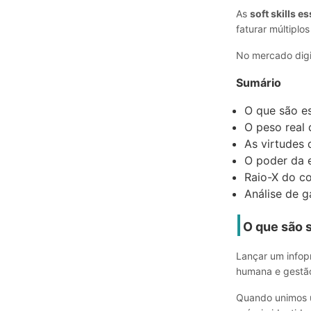
As
soft skills 
faturar múltiplo
No mercado digi
Sumário
O que são e
O peso real 
As virtudes 
O poder da 
Raio-X do co
Análise de g
O que são 
Lançar um infop
humana e gestão
Quando unimos 