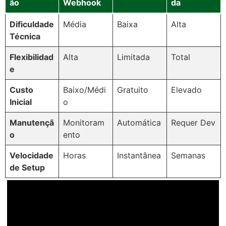
ão
Webhook
da
Dificuldade
Média
Baixa
Alta
Técnica
Flexibilidad
Alta
Limitada
Total
e
Custo
Baixo/Médi
Gratuito
Elevado
Inicial
o
Manutençã
Monitoram
Automática
Requer Dev
o
ento
Velocidade
Horas
Instantânea
Semanas
de Setup