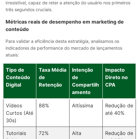
irresistível, capaz de reter a atenção do usuário nos primeiros
três segundos cruciais.
Métricas reais de desempenho em marketing de
conteúdo
Para validar a eficiência desta estratégia, analisamos os
indicadores de performance do mercado de lançamentos
atuais:
Tipo de
Taxa Média
Intenção
Impacto
Conteúdo
de
de
Direto no
Digital
Retenção
Compartilh
CPA
amento
Vídeos
88%
Altíssima
Redução de
Curtos (Até
até 40%
30s)
Tutoriais
72%
Alta
Redução de