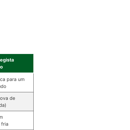
tegista
do
ica para um
udo
rova de
da)
em
fria