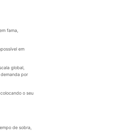
tem fama,
mpossível em
cala global,
e demanda por
, colocando o seu
tempo de sobra,