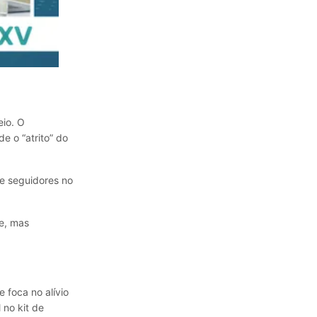
eio. O
 o “atrito” do
de seguidores no
e, mas
 foca no alívio
 no kit de