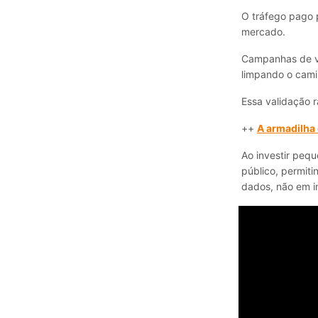
O tráfego pago 
mercado.
Campanhas de vi
limpando o cami
Essa validação 
++
A armadilha
Ao investir peq
público, permit
dados, não em in