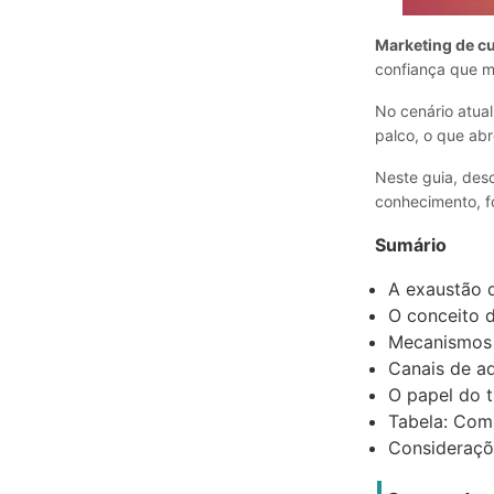
Marketing de c
confiança que mu
No cenário atua
palco, o que abr
Neste guia, des
conhecimento, f
Sumário
A exaustão 
O conceito d
Mecanismos d
Canais de a
O papel do t
Tabela: Com
Consideraçõe