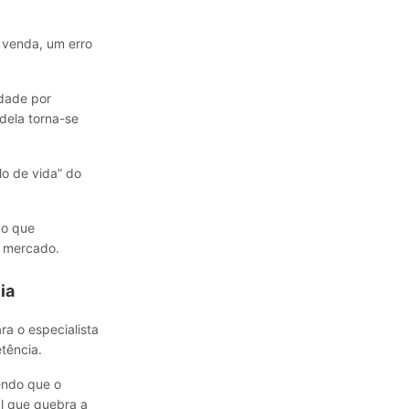
a venda, um erro
idade por
 dela torna-se
o de vida” do
do que
o mercado.
ia
a o especialista
tência.
endo que o
al que quebra a