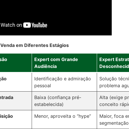
 Venda em Diferentes Estágios
isão
Expert com Grande
Expert Estra
Audiência
Desconheci
ção
Identificação e admiração
Solução técn
pessoal
problema ag
ntrada
Baixa (confiança pré-
Alta (exige p
estabelecida)
conceito rápi
isição
Menor, aproveita o “hype”
Maior, foca 
segmentação 