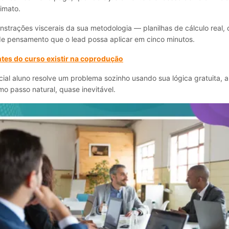
imato.
strações viscerais da sua metodologia — planilhas de cálculo real,
e pensamento que o lead possa aplicar em cinco minutos.
tes do curso existir na coprodução
ial aluno resolve um problema sozinho usando sua lógica gratuita, 
mo passo natural, quase inevitável.