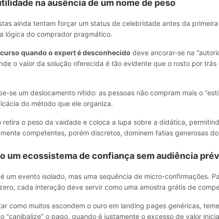
utilidade na ausência de um nome de peso
stas ainda tentam forçar um status de celebridade antes da primeir
 a lógica do comprador pragmático.
 curso quando o expert é desconhecido
deve ancorar-se na “autor
onde o valor da solução oferecida é tão evidente que o rosto por trás
e-se um deslocamento nítido: as pessoas não compram mais o “estil
ficácia do método que ele organiza.
etira o peso da vaidade e coloca a lupa sobre a didática, permitin
ltamente competentes, porém discretos, dominem fatias generosas d
o um ecossistema de confiança sem audiência prév
 é um evento isolado, mas uma sequência de micro-confirmações. Par
ero, cada interação deve servir como uma amostra grátis de compe
otar como muitos escondem o ouro em landing pages genéricas, tem
o “canibalize” o pago, quando é justamente o excesso de valor inici