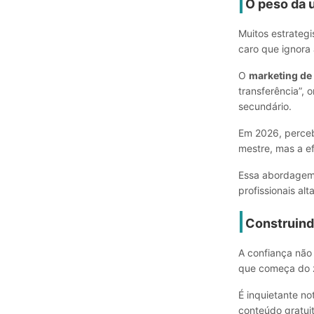
O peso da 
Muitos estrategi
caro que ignora
O
marketing de
transferência”, 
secundário.
Em 2026, perceb
mestre, mas a e
Essa abordagem r
profissionais a
Construind
A confiança não
que começa do z
É inquietante n
conteúdo gratuit