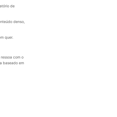
atório de
onteúdo denso,
ém quer.
e ressoa com o
eja baseado em