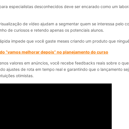
para especialistas desconhecidos deve ser encarado como um labor
sualização de vídeo ajudam a segmentar quem se interessa pelo c
nho de curiosos e retendo apenas os potenciais alunos.
rápida impede que você gaste meses criando um produto que ningu
 do “vamos melhorar depois” no planejamento do curso
uenos valores em anúncios, você recebe feedbacks reais sobre o qu
indo ajustes de rota em tempo real e garantindo que o lançamento s
tuições otimistas.