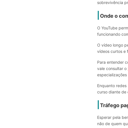
sobrevivência pr
Onde o con
O YouTube perm
funcionando com
O vídeo longo p
vídeos curtos e 
Para entender c
vale consultar o
especializações
Enquanto redes s
curso diante de
Tráfego pa
Esperar pela be
não de quem qu