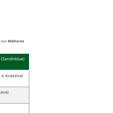
s das
Melhores
 (Sendinblue)
 e Acessível
Leve)