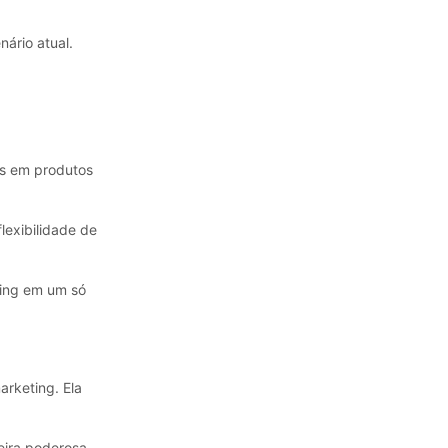
nário atual.
es em produtos
exibilidade de
ting em um só
rketing. Ela
ira poderosa.