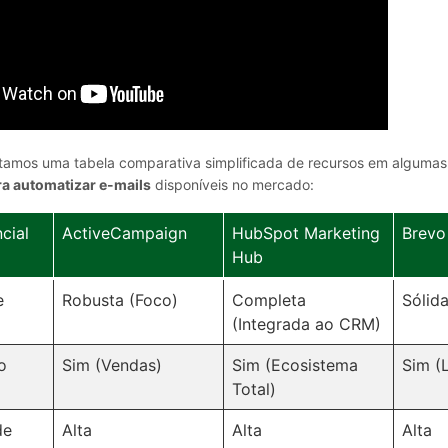
tamos uma tabela comparativa simplificada de recursos em alguma
a automatizar e-mails
disponíveis no mercado:
cial
ActiveCampaign
HubSpot Marketing
Brevo
Hub
e
Robusta (Foco)
Completa
Sólida
(Integrada ao CRM)
o
Sim (Vendas)
Sim (Ecosistema
Sim (
Total)
de
Alta
Alta
Alta