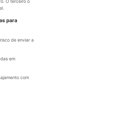
o. O terceiro o
l.
as para
isco de enviar a
adas em
ngajamento com