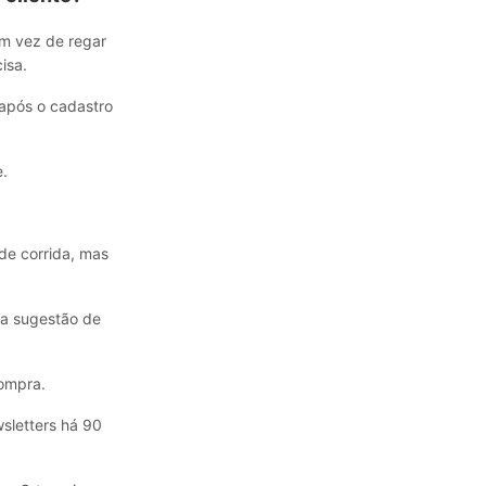
Em vez de regar
isa.
 após o cadastro
e.
de corrida, mas
 a sugestão de
compra.
sletters há 90