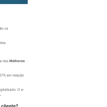
são os
hida.
ha das
Melhores
 27% em relação
italizado. O e-
.
 cliente?