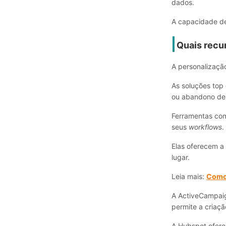
dados.
A capacidade de 
Quais recu
A personalizaçã
As soluções top
ou abandono de 
Ferramentas com
seus
workflows
.
Elas oferecem a
lugar.
Leia mais:
Como 
A ActiveCampaig
permite a criaçã
A Hubspot ofere