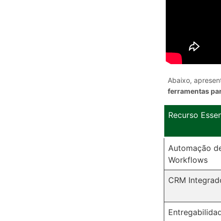
Abaixo, apresen
ferramentas par
Recurso Essen
Automação d
Workflows
CRM Integrad
Entregabilida