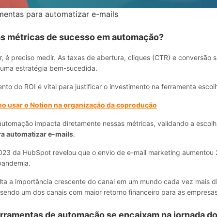
mentas para automatizar e-mails
as métricas de sucesso em automação?
, é preciso medir. As taxas de abertura, cliques (CTR) e conversão 
uma estratégia bem-sucedida.
 do ROI é vital para justificar o investimento na ferramenta escol
o usar o Notion na organização da coprodução
automação impacta diretamente nessas métricas, validando a escol
a automatizar e-mails
.
23 da HubSpot revelou que o envio de e-mail marketing aumentou
pandemia.
lta a importância crescente do canal em um mundo cada vez mais dig
sendo um dos canais com maior retorno financeiro para as empresas
rramentas de automação se encaixam na jornada do