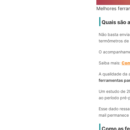
Melhores ferra
Quais são 
Não basta enviar
termômetros de 
O acompanhamento
Saiba mais:
Com
A qualidade da 
ferramentas par
Um estudo de 20
ao período pré-
Esse dado ressa
mail permanece 
Como as fe