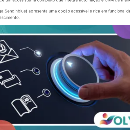
iga Sendinblue) apresenta uma opção acessível e rica em funcionali
escimento.