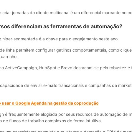
criar jornadas do cliente multicanal é um diferencial marcante no ce
rsos diferenciam as ferramentas de automação?
o hiper-segmentada é a chave para o engajamento neste ano.
 de linha permitem configurar gatilhos comportamentais, como cliqu
carrinho.
o ActiveCampaign, HubSpot e Brevo destacam-se pela robustez e fl
 capacidade de enviar e-mails transacionais e campanhas de marke
usar o Google Agenda na gestão da coprodução
n é frequentemente elogiada por seus recursos de automação de ma
o de fluxos de trabalho complexos de forma intuitiva.
ce um ecossistema completo que integra automação e CRM de mane