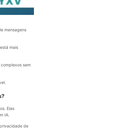
 de mensagens
está mais
o complexos sem
vel.
s?
s. Elas
m IA.
 privacidade de