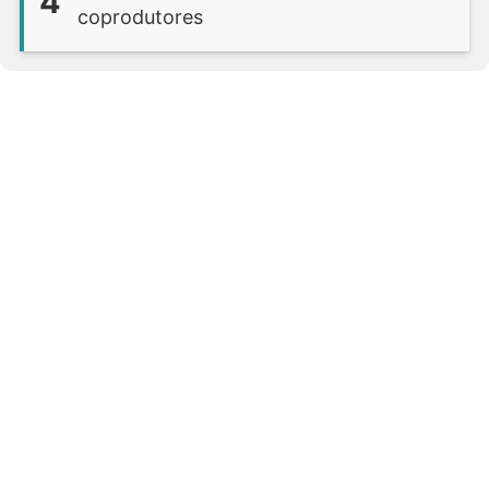
4
coprodutores