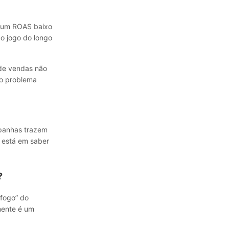
, um ROAS baixo
É o jogo do longo
 de vendas não
 o problema
mpanhas trazem
a está em saber
?
“fogo” do
mente é um