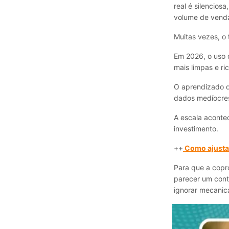
real é silencios
volume de vend
Muitas vezes, o
Em 2026, o uso 
mais limpas e ri
O aprendizado d
dados medíocres
A escala aconte
investimento.
++
Como ajustar
Para que a copr
parecer um cont
ignorar mecanic