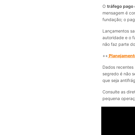
O
tráfego pago
mensagem é conf
fundação; o pag
Lançamentos sau
autoridade e o 
não faz parte do
++
Planejamento
Dados recentes 
segredo é não s
que seja antifrá
Consulte as dire
pequena operaçã