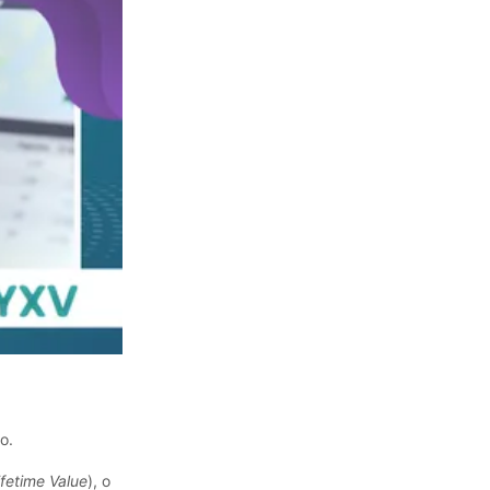
o.
ifetime Value
), o