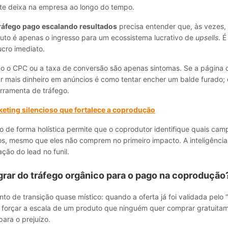
ente deixa na empresa ao longo do tempo.
ráfego pago escalando resultados
precisa entender que, às vezes
duto é apenas o ingresso para um ecossistema lucrativo de
upsells
. 
ucro imediato.
o o CPC ou a taxa de conversão são apenas sintomas. Se a página
ar mais dinheiro em anúncios é como tentar encher um balde furado;
erramenta de tráfego.
eting silencioso que fortalece a coprodução
io de forma holística permite que o coprodutor identifique quais ca
dos, mesmo que eles não comprem no primeiro impacto. A inteligênci
ção do lead no funil.
rar do tráfego orgânico para o pago na coprodução
o de transição quase místico: quando a oferta já foi validada pelo 
r forçar a escala de um produto que ninguém quer comprar gratuita
ara o prejuízo.