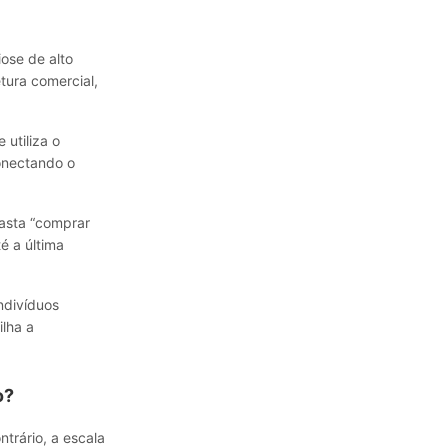
ose de alto
tura comercial,
 utiliza o
conectando o
basta “comprar
é a última
ndivíduos
ilha a
o?
ntrário, a escala