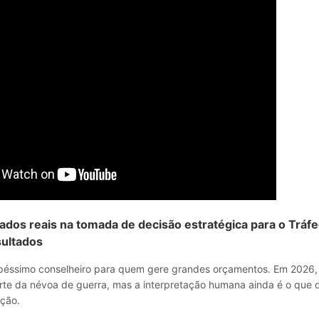
ados reais na tomada de decisão estratégica para o Tráf
sultados
 péssimo conselheiro para quem gere grandes orçamentos. Em 2026, a
te da névoa de guerra, mas a interpretação humana ainda é o que d
ção.