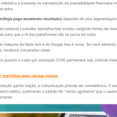
a, metódica e baseada na manutenção da previsibilidade financeira e
as sobe.
tráfego pago escalando resultados
depende de uma segmentação c
de públicos
Lookalike
(semelhantes) evoluiu, exigindo fontes de dad
cas para que a IA das plataformas não se perca em ruído.
e máquina do Meta Ads e do Google Ads é voraz. Se você alimenta
, receberá conversões caras.
ce quando o custo por aquisição (CPA) permanece sob controle me
 marketing após vendas iniciais
odução ganhe tração, a comunicação precisa ser camaleônica. O an
eúdo nativo, quebrando o padrão de “venda agressiva” que o usuári
amente.