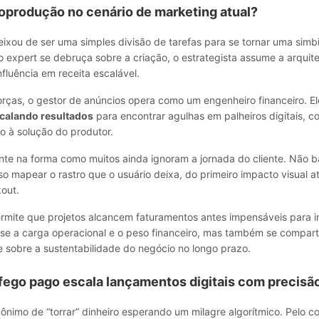
coprodução no cenário de marketing atual?
ixou de ser uma simples divisão de tarefas para se tornar uma simbi
o expert se debruça sobre a criação, o estrategista assume a arquite
fluência em receita escalável.
rças, o gestor de anúncios opera como um engenheiro financeiro. Ele
scalando resultados
para encontrar agulhas em palheiros digitais, 
o à solução do produtor.
ante na forma como muitos ainda ignoram a jornada do cliente. Não 
iso mapear o rastro que o usuário deixa, do primeiro impacto visual at
out.
ermite que projetos alcancem faturamentos antes impensáveis para i
-se a carga operacional e o peso financeiro, mas também se compart
e sobre a sustentabilidade do negócio no longo prazo.
fego pago escala lançamentos digitais com precisã
nônimo de “torrar” dinheiro esperando um milagre algorítmico. Pelo co