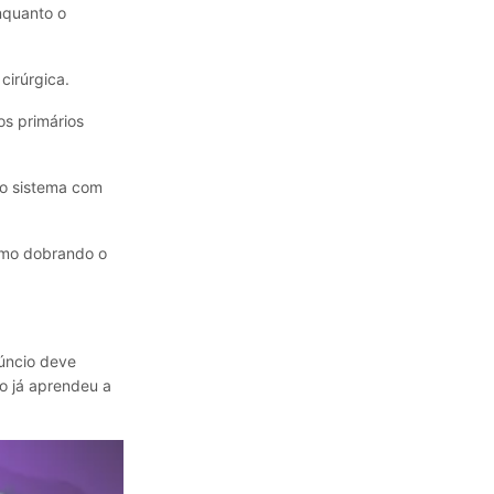
nquanto o
irúrgica.
os primários
 o sistema com
smo dobrando o
úncio deve
o já aprendeu a