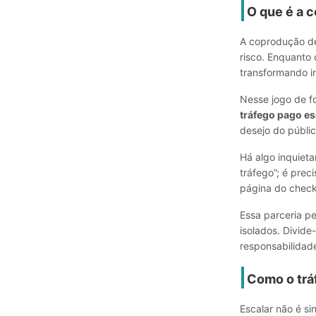
O que é a 
A coprodução de
risco. Enquanto 
transformando in
Nesse jogo de fo
tráfego pago e
desejo do públic
Há algo inquiet
tráfego”; é prec
página do check
Essa parceria p
isolados. Divide
responsabilidad
Como o trá
Escalar não é si