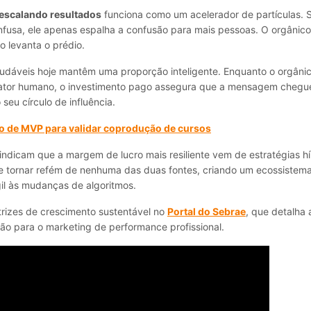
 escalando resultados
funciona como um acelerador de partículas. 
usa, ele apenas espalha a confusão para mais pessoas. O orgânico 
o levanta o prédio.
dáveis hoje mantêm uma proporção inteligente. Enquanto o orgânic
fator humano, o investimento pago assegura que a mensagem chegu
 seu círculo de influência.
 de MVP para validar coprodução de cursos
indicam que a margem de lucro mais resiliente vem de estratégias hí
e tornar refém de nenhuma das duas fontes, criando um ecossistema
gil às mudanças de algoritmos.
trizes de crescimento sustentável no
Portal do Sebrae
, que detalha 
o para o marketing de performance profissional.