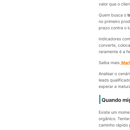
valor que o cli
Quem busca o
t
no primeiro pro
prazo contra o l
Indicadores com
converte, coloc
raramente é a f
Saiba mais:
Mark
Analisar o cenár
leads qualifica
esperar a matura
Quando mig
Existe um moment
orgânico. Tenta
caminho rápido p